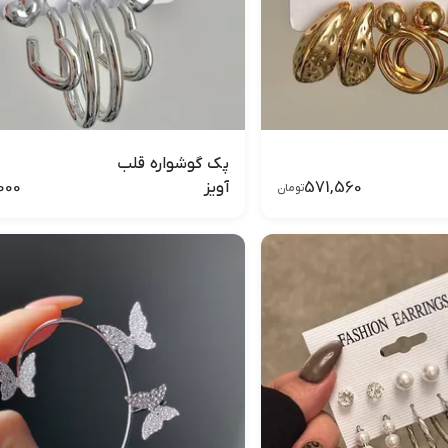
پک گوشواره قلب
000
571,560
آویز
تومان