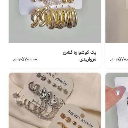
پک گوشواره فشن
570,000
570,
مرواریدی
تومان
تومان