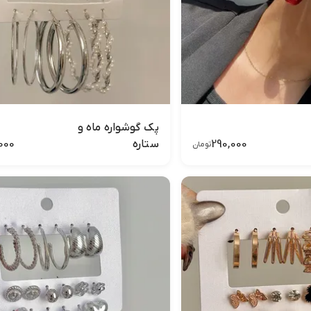
پک گوشواره ماه و
000
290,000
ستاره
تومان