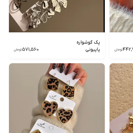
پک گوشواره
571,560
442,
پاپیونی
تومان
تومان