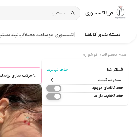
فریا اکسسوری
دسته بندی کالاها
اکسسوری مو
ساعت
جعبه
گردنبند
دستبن
/
همه محصولات
گوشواره
فیلتر ها
حذف فیلترها
مرتب سازی براسا
محدوده قیمت
فقط کالاهای موجود
فقط تخفیف دار ها