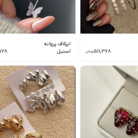
ایرکاف پروانه
728
511,368
استیل
تومان