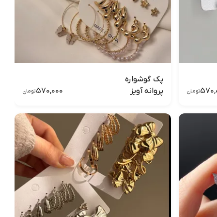
پک گوشواره
570,000
570,
پروانه آویز
تومان
تومان