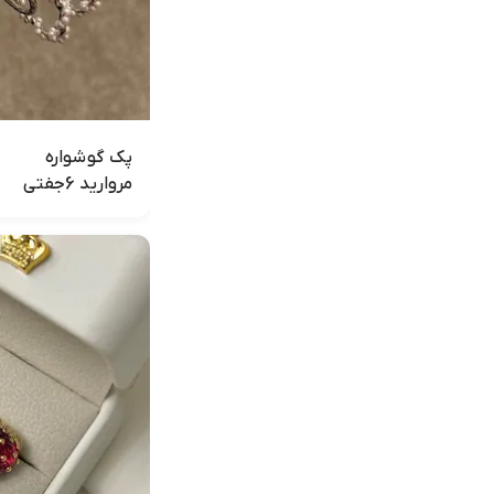
پک گوشواره
مروارید 6جفتی