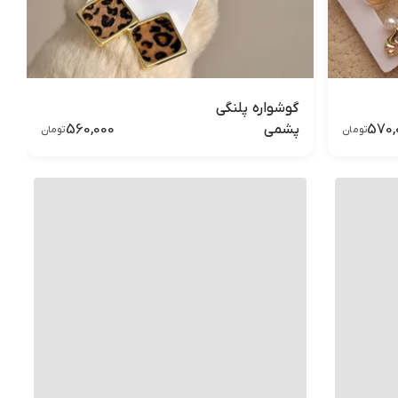
گوشواره پلنگی
560,000
570,
پشمی
تومان
تومان