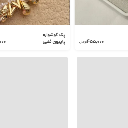
پک گوشواره
000
455,000
پاپیون قلبی
تومان