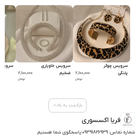
سرویس چوکر
سرویس خاویاری
سرویس 
پلنگی
2,100,000
ضخیم
2,100,000
تومان
تومان
بازگشت به بالا
فریا اکسسوری
شماره تماس:
09391826939
پاسخگوی شما هستیم