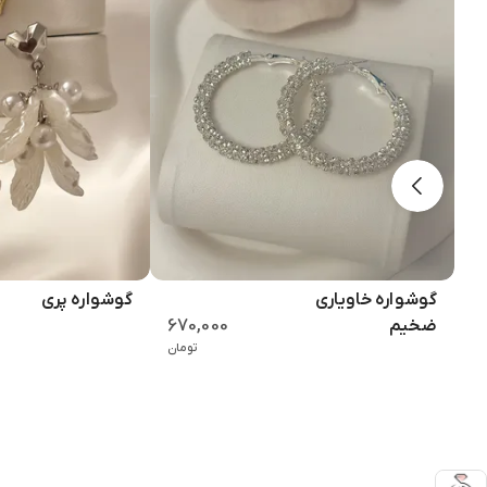
گوشواره خاویاری
گوشواره پری
670,000
ضخیم
تومان