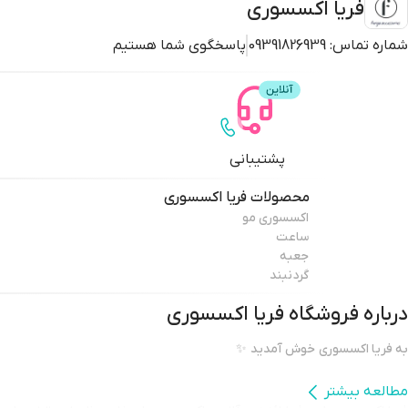
فریا اکسسوری
شماره تماس:
09391826939
پاسخگوی شما هستیم
پشتیبانی
محصولات
فریا اکسسوری
اکسسوری مو
ساعت
جعبه
گردنبند
درباره فروشگاه
فریا اکسسوری
به فریا اکسسوری خوش آمدید ✨
مطالعه بیشتر