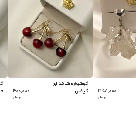
گوشواره شاخه ای
گو
400,000
358,000
گیلاس
فر
تومان
تومان