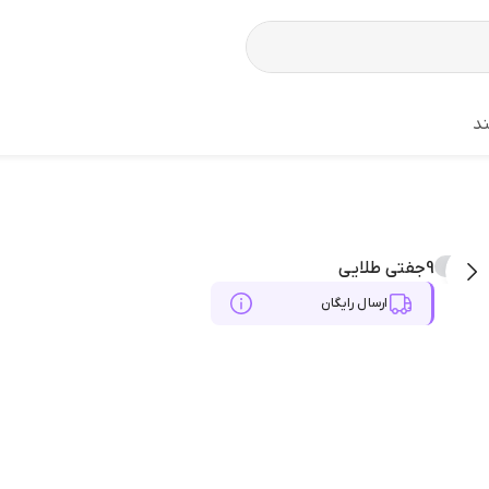
د
9جفتی طلایی
ارسال رایگان