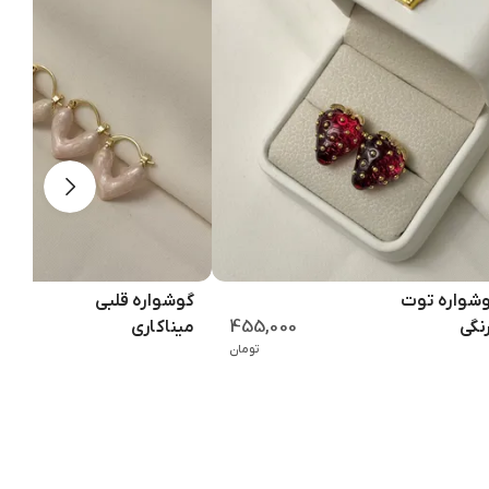
شواره توت
گوشواره قلبی
455,000
نگی
میناکاری
تومان