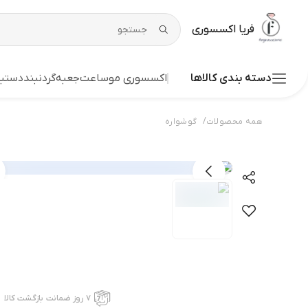
فریا اکسسوری
دسته بندی کالاها
اکسسوری مو
ساعت
جعبه
گردنبند
دستبن
/
همه محصولات
گوشواره
۷ روز ضمانت بازگشت کالا