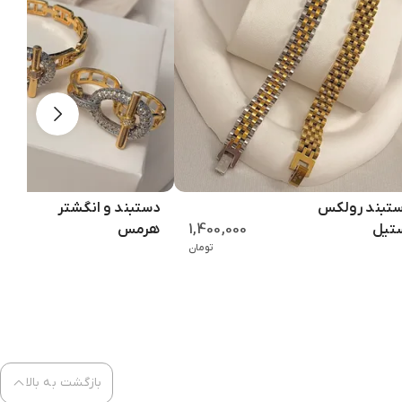
تبند رولکس
دستبند و انگشتر
1,400,000
تیل
هرمس
تومان
بازگشت به بالا