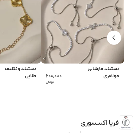
دستبند مارشالی
دستبند ونکلیف
600,000
جواهری
طلایی
تومان
فریا اکسسوری