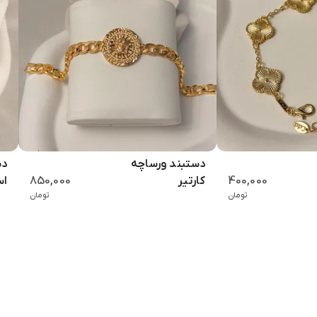
دستبند ورساچه
دس
850,000
400,000
کارتیر
اس
تومان
تومان