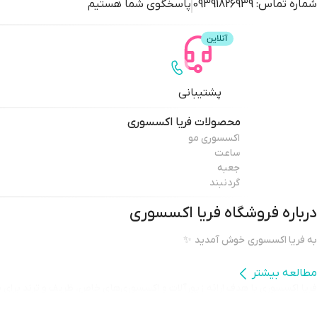
شماره تماس:
09391826939
پاسخگوی شما هستیم
پشتیبانی
محصولات
فریا اکسسوری
اکسسوری مو
ساعت
جعبه
گردنبند
درباره فروشگاه
فریا اکسسوری
به فریا اکسسوری خوش آمدید ✨
مطالعه بیشتر
فریا اکسسوری با هدف ارائه زیورآلات و اکسسوری‌های خاص، ظریف و ترند برای 
تلاش می‌کنیم مجموعه‌ای از دستبند، گردنبند، گوشواره، پابند و سایر اکسسوری‌ه
طراحی‌های به‌روز در اختیار شما قرار دهیم.